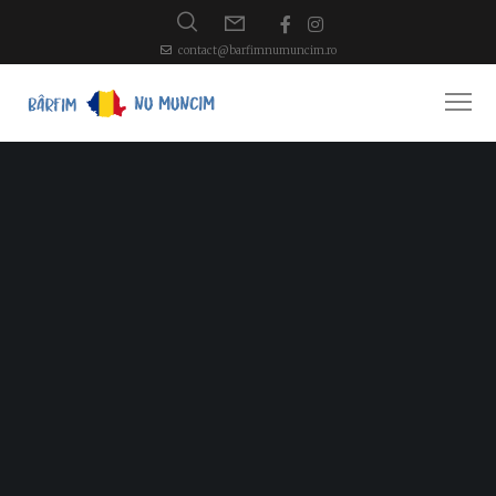
contact@barfimnumuncim.ro