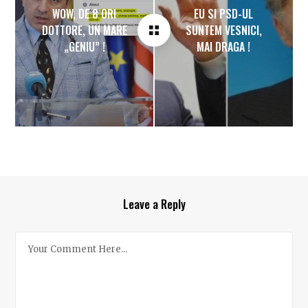
WOW, DE 8 ORI
EU SI PSD-UL
DOTTORE, UN MARE
SUNTEM VESNICI,
„GENIU” !
MAI DRAGA !
Leave a Reply