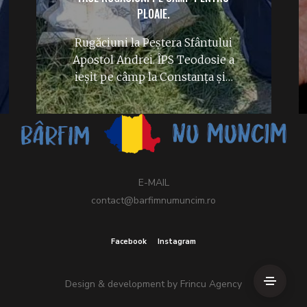
PLOAIE.
Rugăciuni la Peștera Sfântului
Apostol Andrei. ÎPS Teodosie a
ieșit pe câmp la Constanța și…
E-MAIL
contact@barfimnumuncim.ro
Facebook
Instagram
Design & development by
Frincu Agency