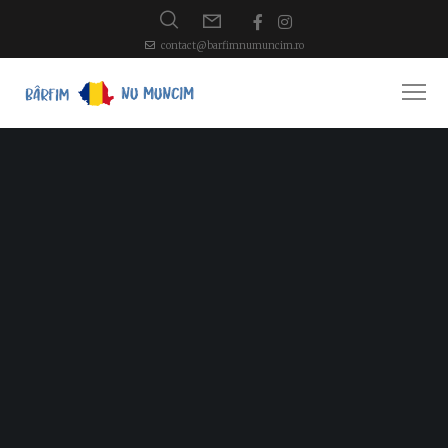
contact@barfimnumuncim.ro