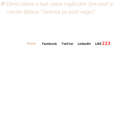
Elena Udrea a luat calea rugăciunii: ține post și
citește Biblica: ”Vinerea țin post negru”
223
Share
Facebook
Twitter
LinkedIn
LIKE
Banner