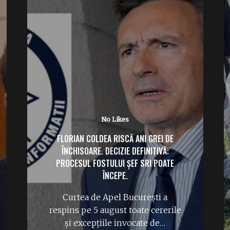
No Likes
FLORIAN COLDEA RISCĂ ANI GREI DE
ÎNCHISOARE. DECIZIE DEFINITIVĂ:
PROCESUL FOSTULUI ȘEF SRI POATE
ÎNCEPE.
Curtea de Apel București a
respins pe 5 august toate cererile
și excepțiile invocate de…