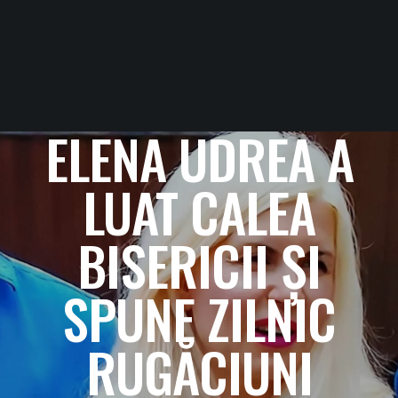
ELENA UDREA A
LUAT CALEA
BISERICII ȘI
SPUNE ZILNIC
RUGĂCIUNI