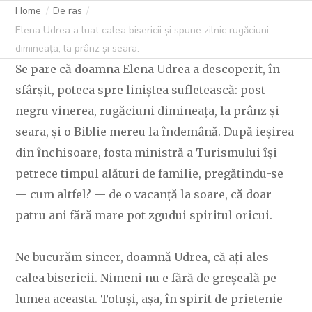
DIMINEAȚA, LA
Home
De ras
Elena Udrea a luat calea bisericii și spune zilnic rugăciuni
PRÂNZ ȘI SEARA.
dimineața, la prânz și seara.
Se pare că doamna Elena Udrea a descoperit, în
sfârșit, poteca spre liniștea sufletească: post
negru vinerea, rugăciuni dimineața, la prânz și
C OVIDIU
1 DECEMBRIE 2025
223 LIKES
seara, și o Biblie mereu la îndemână. După ieșirea
din închisoare, fosta ministră a Turismului își
petrece timpul alături de familie, pregătindu-se
— cum altfel? — de o vacanță la soare, că doar
patru ani fără mare pot zgudui spiritul oricui.
Ne bucurăm sincer, doamnă Udrea, că ați ales
calea bisericii. Nimeni nu e fără de greșeală pe
lumea aceasta. Totuși, așa, în spirit de prietenie