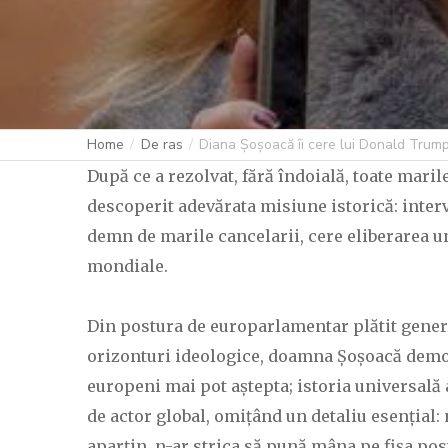
Home
De ras
Diana Șoșoacă îi cere lui Donald Trump
După ce a rezolvat, fără îndoială, toate mar
descoperit adevărata misiune istorică: interv
demn de marile cancelarii, cere eliberarea un
mondiale.
Din postura de europarlamentar plătit generos
orizonturi ideologice, doamna Șoșoacă demon
europeni mai pot aștepta; istoria universală 
de actor global, omițând un detaliu esențial:
aparțin, n-ar strica să pună mâna pe fișa post