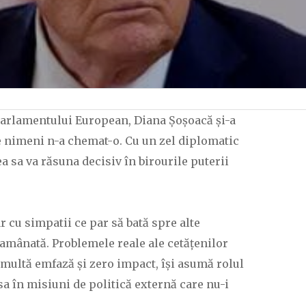
 Parlamentului European, Diana Șoșoacă și-a
re nimeni n-a chemat-o. Cu un zel diplomatic
 sa va răsuna decisiv în birourile puterii
 cu simpatii ce par să bată spre alte
amânată. Problemele reale ale cetățenilor
 multă emfază și zero impact, își asumă rolul
sa în misiuni de politică externă care nu-i