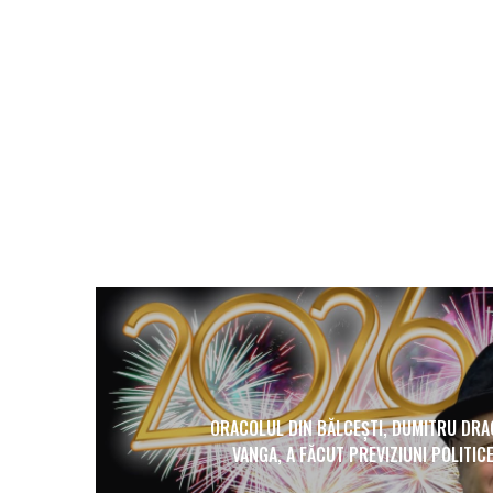
ORACOLUL DIN BĂLCEȘTI, DUMITRU DRA
VANGA, A FĂCUT PREVIZIUNI POLITIC