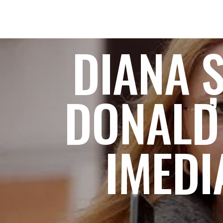
DIANA Ș
DONALD
IMEDI