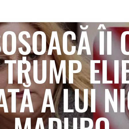
OȘOACĂ ÎI 
 TRUMP ELI
ATĂ A LUI N
MADURO.