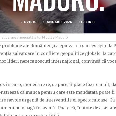
C OVIDIU
6 IANUARIE 2026
319 LIKES
 eliberarea imediată a lui Nicolás Maduro.
ile probleme ale României și a epuizat cu succes agenda
enția salvatoare în conflicte geopolitice globale, la ca
or lideri nerecunoscuți internațional, convinsă că vocea
 în euro, monedă care, se pare, îi place foarte mult, dar
strează că munca pentru care este mandatată poate fi 
are nevoie urgentă de intervențiile ei spectaculoase. Cu
 nimeni nu o bagă în seamă. Poate că, înainte de a se lan
ului pentru care este plătită.