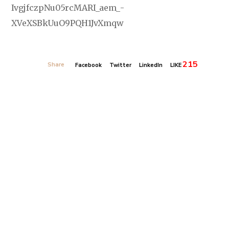
IvgjfczpNu05rcMARI_aem_-
XVeXSBkUuO9PQH1JvXmqw
215
Share
Facebook
Twitter
LinkedIn
LIKE
Banner