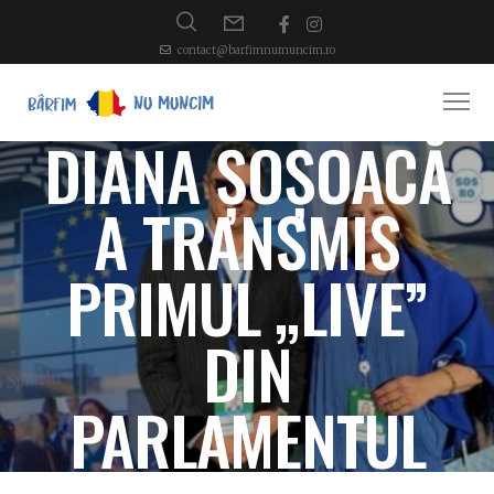
contact@barfimnumuncim.ro
DIANA ȘOȘOACĂ
A TRANSMIS
PRIMUL „LIVE”
DIN
PARLAMENTUL