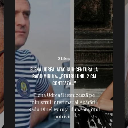
2 Likes
ELENA UDREA, ATAC SUB CENTURĂ LA
RADU MIRUȚĂ: „PENTRU UNII, 2 CM
CONTEAZĂ…”
Elena Udrea îl ironizează pe
ministrul interimar al Apărării,
Radu Dinel Miruță, după anunțul
potrivit…