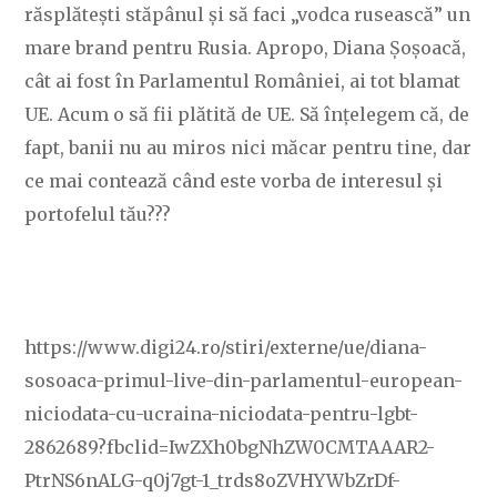
răsplătești stăpânul și să faci „vodca rusească” un
mare brand pentru Rusia. Apropo, Diana Șoșoacă,
cât ai fost în Parlamentul României, ai tot blamat
UE. Acum o să fii plătită de UE. Să înțelegem că, de
fapt, banii nu au miros nici măcar pentru tine, dar
ce mai contează când este vorba de interesul și
portofelul tău???
https://www.digi24.ro/stiri/externe/ue/diana-
sosoaca-primul-live-din-parlamentul-european-
niciodata-cu-ucraina-niciodata-pentru-lgbt-
2862689?fbclid=IwZXh0bgNhZW0CMTAAAR2-
PtrNS6nALG-q0j7gt-1_trds8oZVHYWbZrDf-