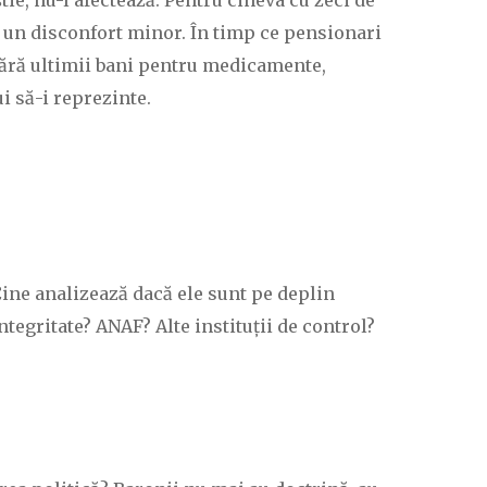
tie, nu-l afectează. Pentru cineva cu zeci de
lt un disconfort minor. În timp ce pensionari
mără ultimii bani pentru medicamente,
i să-i reprezinte.
 Cine analizează dacă ele sunt pe deplin
ntegritate? ANAF? Alte instituții de control?