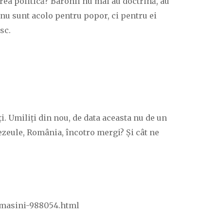
rea politică? Baronii nu mai au doctrină, au
 nu sunt acolo pentru popor, ci pentru ei
sc.
. Umiliți din nou, de data aceasta nu de un
ezeule, România, încotro mergi? Și cât ne
e-masini-988054.html