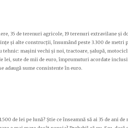
iere, 35 de terenuri agricole, 19 terenuri extravilane și d
ințe și alte construcții, însumând peste 3.300 de metri p
tehnic: mașini vechi și noi, tractoare, șalupă, motocicle
e lei, sute de mii de euro, împrumuturi acordate inclusiv
 se adaugă sume consistente în euro.
1.500 de lei pe lună? Știe ce înseamnă să ai 35 de ani de 