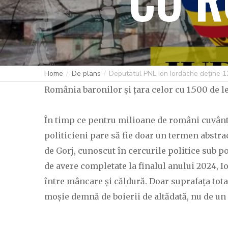
Home
De plans
Deputatul PNL Ion Iordache deține 1
România baronilor și țara celor cu 1.500 de l
În timp ce pentru milioane de români cuvân
politicieni pare să fie doar un termen abstrac
de Gorj, cunoscut în cercurile politice sub p
de avere completate la finalul anului 2024, I
între mâncare și căldură. Doar suprafața total
moșie demnă de boierii de altădată, nu de un 