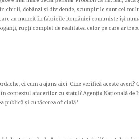
gaze e mai mare decât pensia? Probabil că nu. Sau, dacă ș
din chirii, dobânzi și dividende, scumpirile sunt cel mu
i care au muncit în fabricile României comuniste își nu
anți, rupți complet de realitatea celor pe care ar trebu
ordache, ci cum a ajuns aici. Cine verifică aceste averi?
în contextul afacerilor cu statul? Agenția Națională de I
 publică și cu tăcerea oficială?