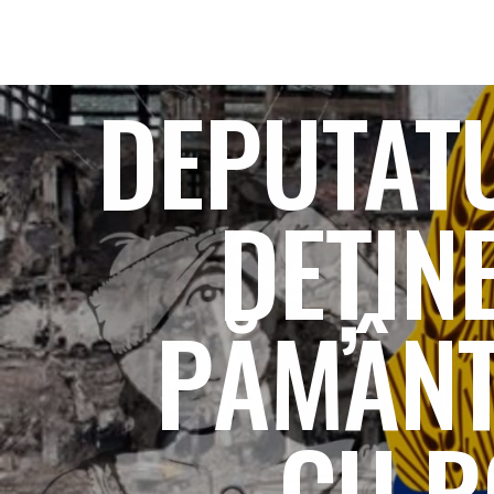
DEPUTATU
DEȚINE
PĂMÂNT
CU R