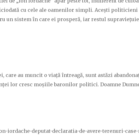
el de „Ion Iordache” apar peste tot, indiferent de culoa
niciodată cu cele ale oamenilor simpli. Acești politicieni
ntru un sistem în care ei prosperă, iar restul supraviețuie
 care au muncit o viață întreagă, sunt astăzi abandonați
ranței lor cresc moșiile baronilor politici. Doamne Dumn
e/ion-iordache-deputat-declaratia-de-avere-terenuri-cas