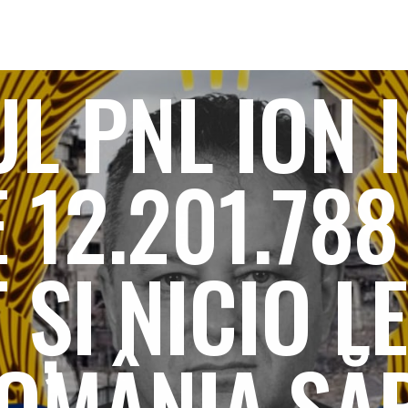
L PNL ION
 12.201.78
 ȘI NICIO L
OMÂNIA SĂ