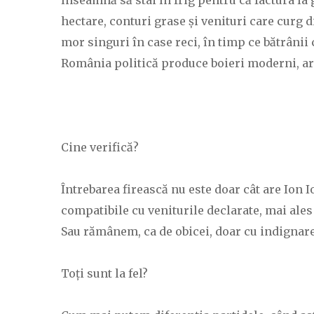
înseamnă să stai în frig pentru că factura la 
hectare, conturi grase și venituri care curg 
mor singuri în case reci, în timp ce bătrâni
România politică produce boieri moderni, arog
Cine verifică?
Întrebarea firească nu este doar cât are Ion I
compatibile cu veniturile declarate, mai ales 
Sau rămânem, ca de obicei, doar cu indignarea
Toți sunt la fel?