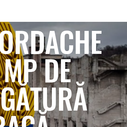
 IORDACHE
8 MP DE
EGĂTURĂ
RACĂ.