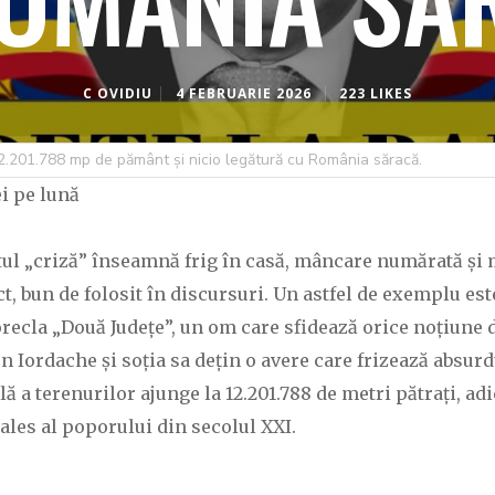
C OVIDIU
4 FEBRUARIE 2026
223 LIKES
2.201.788 mp de pământ și nicio legătură cu România săracă.
ei pe lună
tul „criză” înseamnă frig în casă, mâncare numărată și
t, bun de folosit în discursuri. Un astfel de exemplu est
orecla „Două Județe”, un om care sfidează orice noțiune d
on Iordache și soția sa dețin o avere care frizează absur
ă a terenurilor ajunge la 12.201.788 de metri pătrați, ad
ales al poporului din secolul XXI.