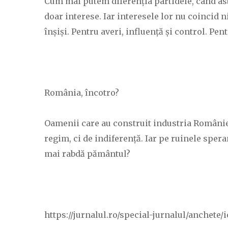
Cum mai putem diferenția partidele, când astf
doar interese. Iar interesele lor nu coincid 
înșiși. Pentru averi, influență și control. Pe
România, încotro?
Oamenii care au construit industria României,
regim, ci de indiferență. Iar pe ruinele spe
mai rabdă pământul?
https://jurnalul.ro/special-jurnalul/anchet