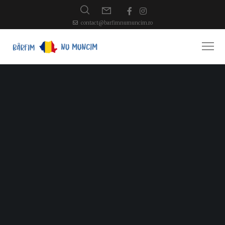
contact@barfimnumuncim.ro