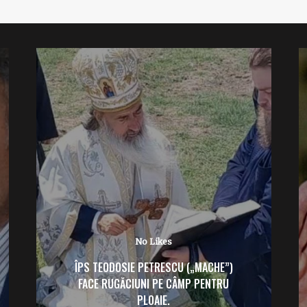
No Likes
ÎPS TEODOSIE PETRESCU („MACHE”)
FACE RUGĂCIUNI PE CÂMP PENTRU
PLOAIE.