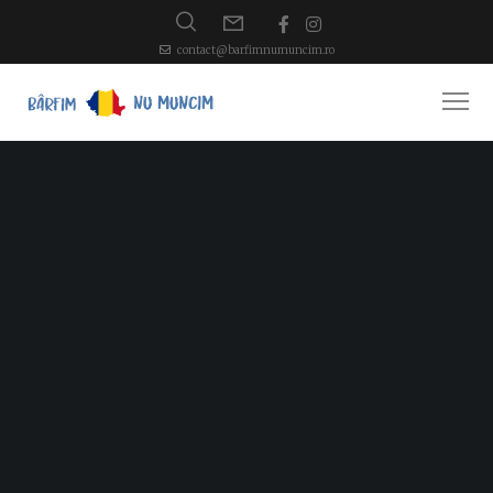
contact@barfimnumuncim.ro