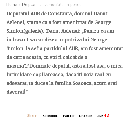
Home
De plans
Democratia in pericol
Deputatul AUR de Constanta, domnul Danut
Aelenei, spune ca a fost amenintat de George
Simion(galerie). Danut Aelenei: „Pentru ca am
indraznit sa candizez impotriva lui George
Simion, la sefia partidului AUR, am fost amenintat
de catre acesta, ca voi fi calcat de o
masina”…”Domnule deputat, asta a fost asa, o mica
intimidare copilareasca, daca iti voia raul cu
adevarat, te ducea la familia Sosoaca, acum erai
devorat!”
42
Share
Facebook
Twitter
LinkedIn
LIKE