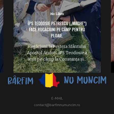
No Likes
ÎPS TEODOSIE PETRESCU („MACHE”)
FACE RUGĂCIUNI PE CÂMP PENTRU
PLOAIE.
Rugăciuni la Peștera Sfântului
Apostol Andrei. ÎPS Teodosie a
ieșit pe câmp la Constanța și…
E-MAIL
contact@barfimnumuncim.ro