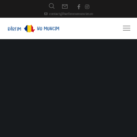
contact@barfimnumuncim.ro