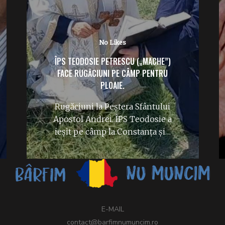
No Likes
ÎPS TEODOSIE PETRESCU („MACHE”)
FACE RUGĂCIUNI PE CÂMP PENTRU
PLOAIE.
Rugăciuni la Peștera Sfântului
Apostol Andrei. ÎPS Teodosie a
ieșit pe câmp la Constanța și…
E-MAIL
contact@barfimnumuncim.ro