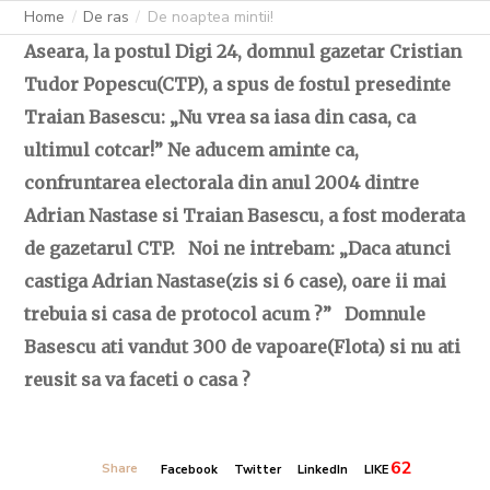
Home
De ras
De noaptea mintii!
Aseara, la postul Digi 24, domnul gazetar Cristian
Tudor Popescu(CTP), a spus de fostul presedinte
Traian Basescu: „Nu vrea sa iasa din casa, ca
ultimul cotcar!” Ne aducem aminte ca,
confruntarea electorala din anul 2004 dintre
Adrian Nastase si Traian Basescu, a fost moderata
de gazetarul CTP. Noi ne intrebam: „Daca atunci
castiga Adrian Nastase(zis si 6 case), oare ii mai
trebuia si casa de protocol acum ?” Domnule
Basescu ati vandut 300 de vapoare(Flota)
si nu ati
reusit sa va faceti o casa ?
62
Share
Facebook
Twitter
LinkedIn
LIKE