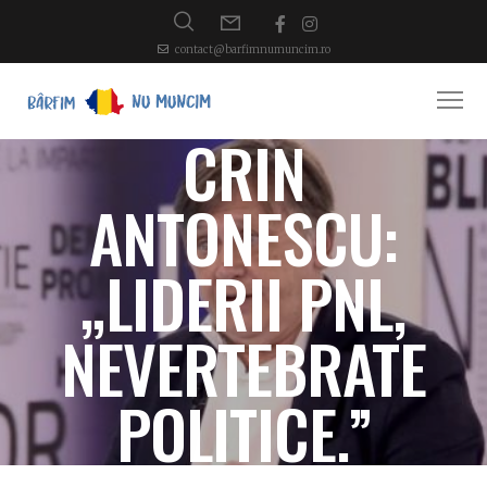
contact@barfimnumuncim.ro
CRIN
ANTONESCU:
„LIDERII PNL,
NEVERTEBRATE
POLITICE.”