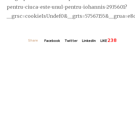
pentru-ciuca-este-unul-pentru-iohannis-2935601?
__grsc=cookieIsUndef0&__grts=57567155&__grua=e8
238
Share
Facebook
Twitter
LinkedIn
LIKE
Banner