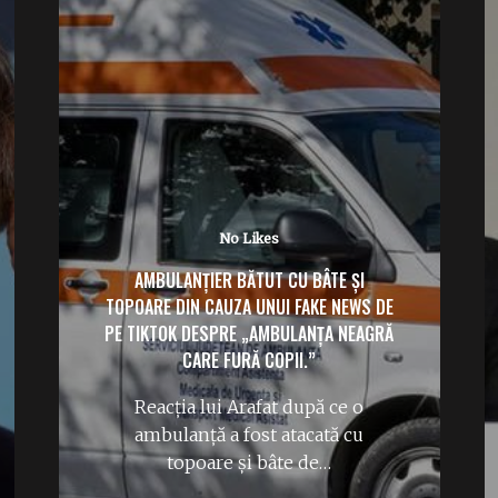
No Likes
AMBULANȚIER BĂTUT CU BÂTE ȘI
TOPOARE DIN CAUZA UNUI FAKE NEWS DE
PE TIKTOK DESPRE „AMBULANȚA NEAGRĂ
CARE FURĂ COPII.”
Reacția lui Arafat după ce o
ambulanță a fost atacată cu
topoare și bâte de…