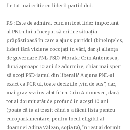
fie tot mai critic cu liderii partidului.
P.S.: Este de admirat cum un fost lider important
al PNL-ului a început să critice situația
prăpăstioasă în care a ajuns partidul (bineînțeles,
lideri fără viziune cocoțați în vârf, dar și alianța
de guvernare PNL-PSD). Morala: Crin Antonescu,
după aproape 10 ani de adormire, chiar mai speri
să scoți PSD-ismul din liberali? A ajuns PNL-ul
exact ca PCR-ul, toate deciziile „vin de sus”, dar,
mai grav, s-a instalat frica. Crin Antonescu, dacă
tot ai dormit atât de profund în acești 10 ani
(poate că te-ai trezit când s-a făcut lista pentru
europarlamentare, pentru locul eligibil al
doamnei Adina Vălean, soția ta), în rest ai dormit