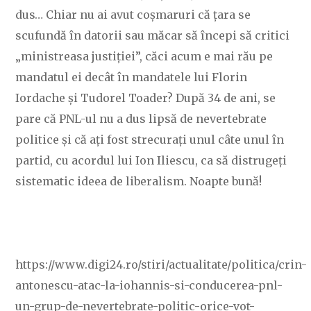
dus… Chiar nu ai avut coșmaruri că țara se
scufundă în datorii sau măcar să începi să critici
„ministreasa justiției”, căci acum e mai rău pe
mandatul ei decât în mandatele lui Florin
Iordache și Tudorel Toader? După 34 de ani, se
pare că PNL-ul nu a dus lipsă de nevertebrate
politice și că ați fost strecurați unul câte unul în
partid, cu acordul lui Ion Iliescu, ca să distrugeți
sistematic ideea de liberalism. Noapte bună!
https://www.digi24.ro/stiri/actualitate/politica/crin-
antonescu-atac-la-iohannis-si-conducerea-pnl-
un-grup-de-nevertebrate-politic-orice-vot-