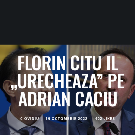
FLORIN CITU IL
„URECHEAZA” PE
ADRIAN CACIU
C OVIDIU
19 OCTOMBRIE 2022
402 LIKES