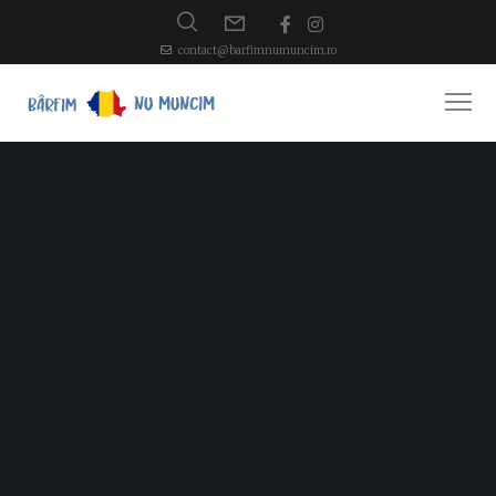
contact@barfimnumuncim.ro