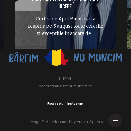
ÎNCEPE.
Curtea de Apel București a
respins pe 5 august toate cererile
și excepțiile invocate de…
E-MAIL
contact@barfimnumuncim.ro
Facebook
Instagram
Design & development by
Frincu Agency