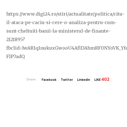
https://www.digi24.ro/stiri/actualitate/politica/citu-
il-ataca-pe-caciu-si-cere-o-analiza-pentru-cum-
sunt-cheltuiti-banii-la-ministerul-de-finante-
2121895?
fbclid=IwAR1q1nukuxGwooU4AflDAhmRF0NYoVK_Yfo
FlP7adQ
402
Share
Facebook
Twitter
LinkedIn
LIKE