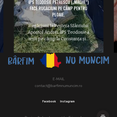
ÎPS TEODOSIE PETRESCU („MACHE”)
FACE RUGĂCIUNI PE CÂMP PENTRU
PLOAIE.
Rugăciuni la Peștera Sfântului
Apostol Andrei. ÎPS Teodosie a
ieșit pe câmp la Constanța și…
E-MAIL
contact@barfimnumuncim.ro
Facebook
Instagram