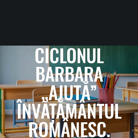
CICLONUL
BARBARA
„AJUTĂ”
ÎNVĂȚĂMÂNTUL
ROMÂNESC.