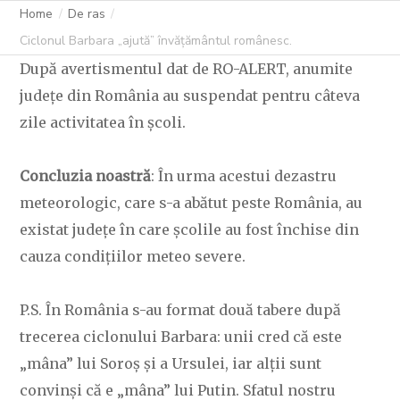
Home
De ras
C OVIDIU
9 OCTOMBRIE 2025
211 LIKES
Ciclonul Barbara „ajută” învățământul românesc.
După avertismentul dat de RO-ALERT, anumite
județe din România au suspendat pentru câteva
zile activitatea în școli.
Concluzia noastră
: În urma acestui dezastru
meteorologic, care s-a abătut peste România, au
existat județe în care școlile au fost închise din
cauza condițiilor meteo severe.
P.S. În România s-au format două tabere după
trecerea ciclonului Barbara: unii cred că este
„mâna” lui Soroș și a Ursulei, iar alții sunt
convinși că e „mâna” lui Putin. Sfatul nostru