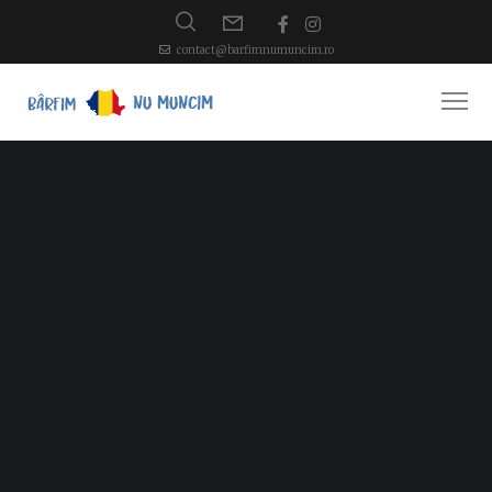
contact@barfimnumuncim.ro