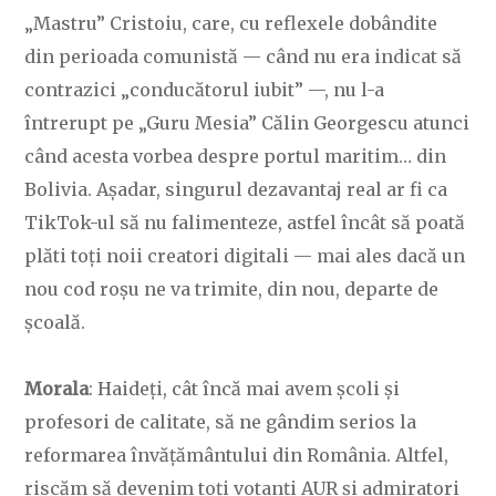
„Mastru” Cristoiu, care, cu reflexele dobândite
din perioada comunistă — când nu era indicat să
contrazici „conducătorul iubit” —, nu l-a
întrerupt pe „Guru Mesia” Călin Georgescu atunci
când acesta vorbea despre portul maritim… din
Bolivia. Așadar, singurul dezavantaj real ar fi ca
TikTok-ul să nu falimenteze, astfel încât să poată
plăti toți noii creatori digitali — mai ales dacă un
nou cod roșu ne va trimite, din nou, departe de
școală.
Morala
: Haideți, cât încă mai avem școli și
profesori de calitate, să ne gândim serios la
reformarea învățământului din România. Altfel,
riscăm să devenim toți votanți AUR și admiratori