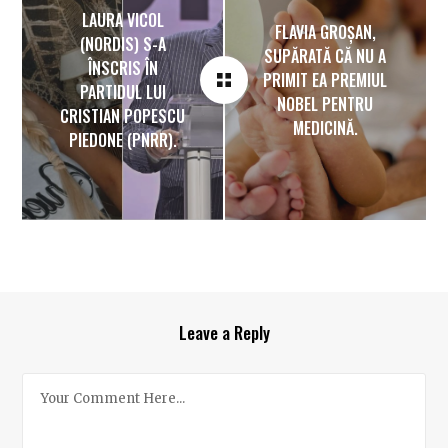
LAURA VICOL
FLAVIA GROȘAN,
(NORDIS) S-A
SUPĂRATĂ CĂ NU A
ÎNSCRIS ÎN
PRIMIT EA PREMIUL
PARTIDUL LUI
NOBEL PENTRU
CRISTIAN POPESCU
MEDICINĂ.
PIEDONE (PNRR).
Leave a Reply