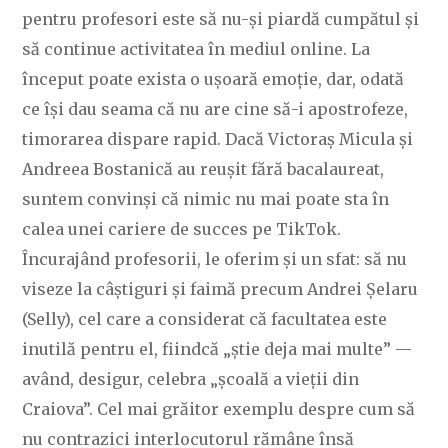
pentru profesori este să nu-și piardă cumpătul și
să continue activitatea în mediul online. La
început poate exista o ușoară emoție, dar, odată
ce își dau seama că nu are cine să-i apostrofeze,
timorarea dispare rapid. Dacă Victoraș Micula și
Andreea Bostanică au reușit fără bacalaureat,
suntem convinși că nimic nu mai poate sta în
calea unei cariere de succes pe TikTok.
Încurajând profesorii, le oferim și un sfat: să nu
viseze la câștiguri și faimă precum Andrei Șelaru
(Selly), cel care a considerat că facultatea este
inutilă pentru el, fiindcă „știe deja mai multe” —
având, desigur, celebra „școală a vieții din
Craiova”. Cel mai grăitor exemplu despre cum să
nu contrazici interlocutorul rămâne însă