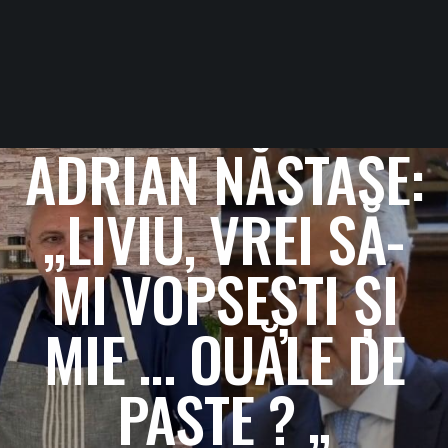
ADRIAN NĂSTASE:
„LIVIU, VREI SĂ-
MI VOPSEȘTI ȘI
MIE … OUĂLE DE
PAȘTE ? „