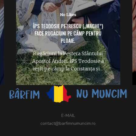
No Likes
ÎPS TEODOSIE PETRESCU („MACHE”)
FACE RUGĂCIUNI PE CÂMP PENTRU
PLOAIE.
Rugăciuni la Peștera Sfântului
Apostol Andrei. ÎPS Teodosie a
ieșit pe câmp la Constanța și…
E-MAIL
contact@barfimnumuncim.ro