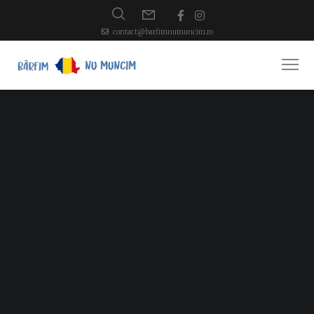
contact@barfimnumuncim.ro