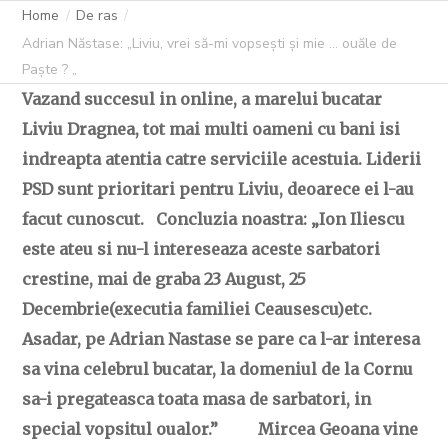
Home
De ras
C OVIDIU
7 APRILIE 2023
341 LIKES
Adrian Năstase: „Liviu, vrei să-mi vopsești și mie … ouăle de
Paște ? „
Vazand succesul in online, a marelui bucatar
Liviu Dragnea, tot mai multi oameni cu bani isi
indreapta atentia catre serviciile acestuia. Liderii
PSD sunt prioritari pentru Liviu, deoarece ei l-au
facut cunoscut. Concluzia noastra: „Ion Iliescu
este ateu si nu-l intereseaza aceste sarbatori
crestine, mai de graba 23 August, 25
Decembrie(executia familiei Ceausescu)etc.
Asadar, pe Adrian Nastase se pare ca l-ar interesa
sa vina celebrul bucatar, la domeniul de la Cornu
sa-i pregateasca toata masa de sarbatori, in
special vopsitul oualor.” Mircea Geoana vine