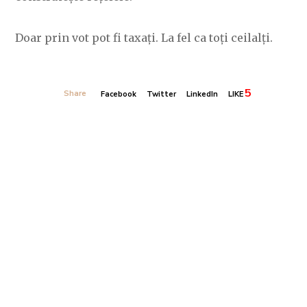
Doar prin vot pot fi taxați. La fel ca toți ceilalți.
5
Share
Facebook
Twitter
LinkedIn
LIKE
Banner