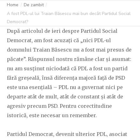
DEMOCRAT?
Home
De zambit
A fost PDL-ul lui Traian Băsescu mai bun decât Partidul Social
Democrat?
După articolul de ieri despre Partidul Social
C OVIDIU
30 IANUARIE 2026
5 LIKES
Democrat, am fost acuzați că „nici PDL-ul
domnului Traian Băsescu nu a fost mai presus de
păcate”. Răspunsul nostru rămâne clar și asumat:
nu am susținut niciodată că PDL a fost un partid
fără greșeală, însă diferența majoră față de PSD
este una esențială – PDL nu a guvernat nici pe
departe atât de mult, atât de constant și atât de
agresiv precum PSD. Pentru corectitudine
istorică, este necesar un remember.
Partidul Democrat, devenit ulterior PDL, asociat