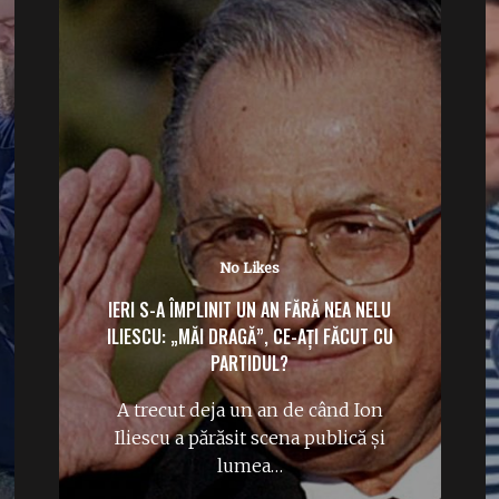
No Likes
IERI S-A ÎMPLINIT UN AN FĂRĂ NEA NELU
ILIESCU: „MĂI DRAGĂ”, CE-AȚI FĂCUT CU
PARTIDUL?
A trecut deja un an de când Ion
Iliescu a părăsit scena publică și
lumea…