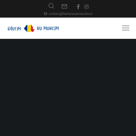
contact@barfimnumuncim.ro