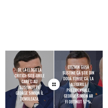
COZMIN GUȘĂ
DE LA ELOGII LA
SUSȚINE CĂ ȘTIE DIN
CRITICI: SITE-URILE
DOUĂ SURSE CĂ, LA
CARE L-AU
ALEGERILE
SUSȚINUT PE
PREZIDENȚIALE,
GEORGE SIMION ÎL
GEORGE SIMION AR
DEMOLEAZĂ.
FI OBȚINUT 57%.