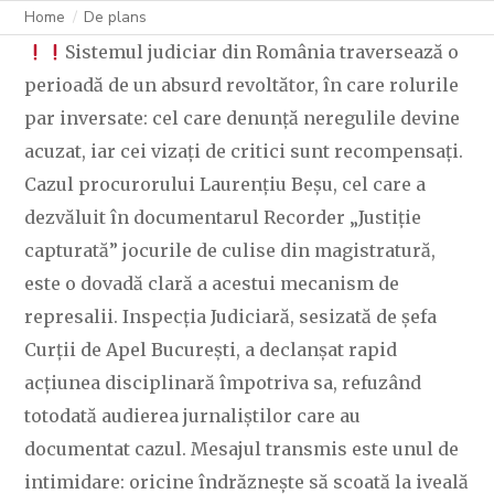
Home
De plans
Sistemul judiciar din România traversează o
perioadă de un absurd revoltător, în care rolurile
par inversate: cel care denunță neregulile devine
acuzat, iar cei vizați de critici sunt recompensați.
Cazul procurorului Laurențiu Beșu, cel care a
dezvăluit în documentarul Recorder „Justiție
capturată” jocurile de culise din magistratură,
este o dovadă clară a acestui mecanism de
represalii. Inspecția Judiciară, sesizată de șefa
Curții de Apel București, a declanșat rapid
acțiunea disciplinară împotriva sa, refuzând
totodată audierea jurnaliștilor care au
documentat cazul. Mesajul transmis este unul de
intimidare: oricine îndrăznește să scoată la iveală