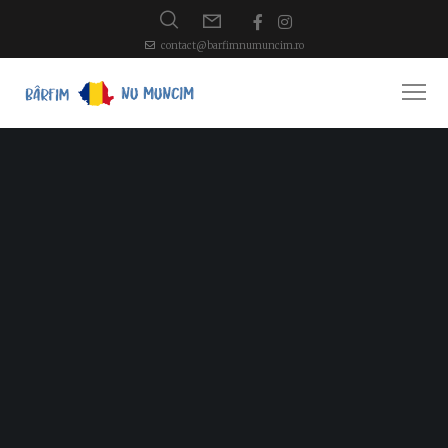
contact@barfimnumuncim.ro