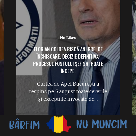
No Likes
FLORIAN COLDEA RISCĂ ANI GREI DE
ÎNCHISOARE. DECIZIE DEFINITIVĂ:
PROCESUL FOSTULUI ȘEF SRI POATE
ÎNCEPE.
Curtea de Apel București a
respins pe 5 august toate cererile
și excepțiile invocate de…