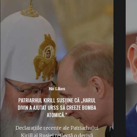
1 Like
VICTOR VIOREL PONTA ÎȘI FACE PARTID
POLITIC PENTRU ALEGERILE PARLAMENTARE
VIITOARE.
Invitat la emisiunea „Subiectul