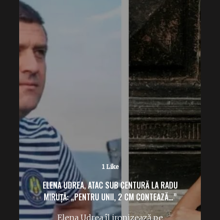
No Likes
PATRIARHUL KIRILL SUSȚINE CĂ „HARUL
DIVIN A AJUTAT URSS SĂ CREEZE BOMBA
ATOMICĂ.”
Declarațiile recente ale Patriarhului
Kirill al Rusiei reflectă o derivă