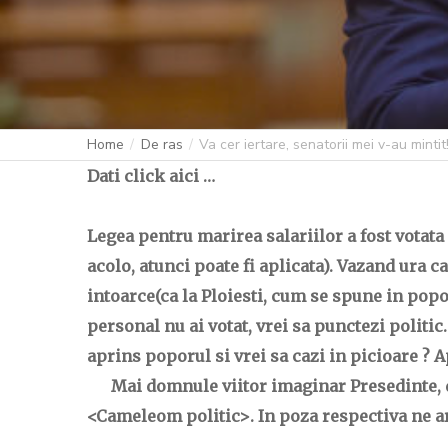
Home
De ras
Va cer iertare, senatorii mei v-au mintit
Dati click aici …
Legea pentru marirea salariilor a fost votata
acolo, atunci poate fi aplicata). Vazand ura
intoarce(ca la Ploiesti, cum se spune in popor
personal nu ai votat, vrei sa punctezi politic
aprins poporul si vrei sa cazi in picioare ?
Mai domnule viitor imaginar Presedinte, daca
<Cameleom politic>. In poza respectiva ne arat