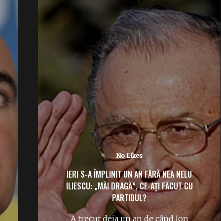
1 Like
ELENA UDREA, ATAC SUB CENTURĂ LA RADU
MIRUȚĂ: „PENTRU UNII, 2 CM CONTEAZĂ…”
Elena Udrea îl ironizează pe