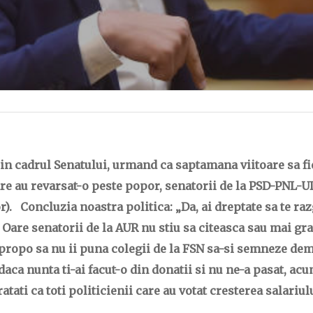
!
 in cadrul Senatului, urmand ca saptamana viitoare sa fi
 care au revarsat-o peste popor, senatorii de la PSD-PNL
). Concluzia noastra politica: „Da, ai dreptate sa te raz
. Oare senatorii de la AUR nu stiu sa citeasca sau mai gra
 Apropo sa nu ii puna colegii de la FSN sa-si semneze de
 nunta ti-ai facut-o din donatii si nu ne-a pasat, acu
ati ca toti politicienii care au votat cresterea salariului