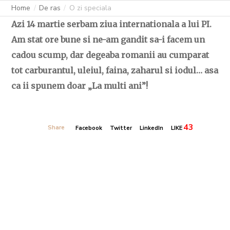
Home
De ras
O zi speciala
Azi 14 martie serbam ziua internationala a lui PI.
Am stat ore bune si ne-am gandit sa-i facem un
cadou scump, dar degeaba romanii au cumparat
tot carburantul, uleiul, faina, zaharul si iodul… asa
ca ii spunem doar „La multi ani”!
43
Share
Facebook
Twitter
LinkedIn
LIKE