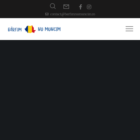
contact@barfimnumuncim.ro