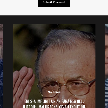
No Likes
IERI S-A ÎMPLINIT UN AN FĂRĂ NEA NELU
ILIESCU: „MĂI DRAGĂ”, CE-AȚI FĂCUT CU