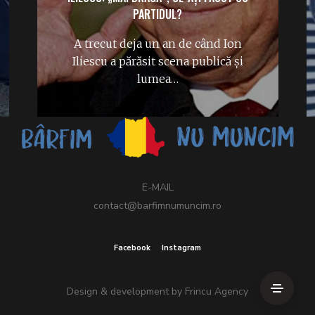
PARTIDUL?
A trecut deja un an de când Ion
Iliescu a părăsit scena publică și
lumea…
E-MAIL
contact@barfimnumuncim.ro
Facebook
Instagram
Design & development by
Frincu Agency