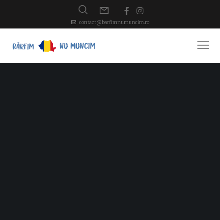
contact@barfimnumuncim.ro