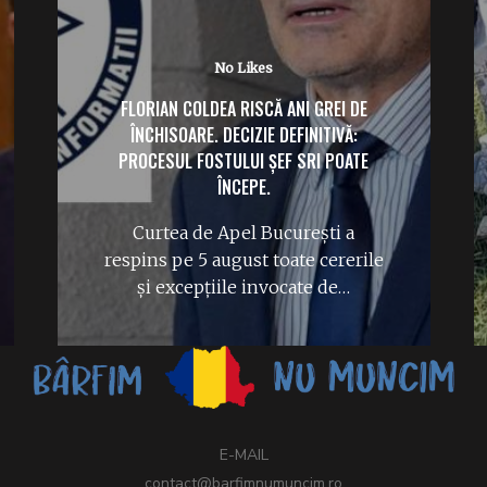
No Likes
FLORIAN COLDEA RISCĂ ANI GREI DE
ÎNCHISOARE. DECIZIE DEFINITIVĂ:
PROCESUL FOSTULUI ȘEF SRI POATE
ÎNCEPE.
Curtea de Apel București a
respins pe 5 august toate cererile
și excepțiile invocate de…
E-MAIL
contact@barfimnumuncim.ro