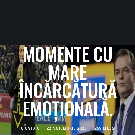
MOMENTE CU
MARE
ÎNCĂRCĂTURĂ
EMOȚIONALĂ.
C OVIDIU
22 NOIEMBRIE 2023
259 LIKES