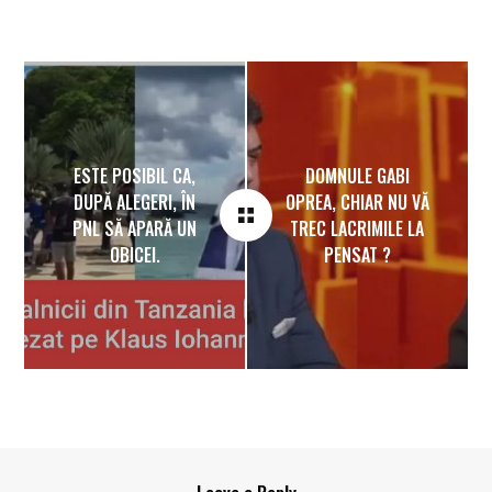
ESTE POSIBIL CA,
DOMNULE GABI
DUPĂ ALEGERI, ÎN
OPREA, CHIAR NU VĂ
PNL SĂ APARĂ UN
TREC LACRIMILE LA
OBICEI.
PENSAT ?