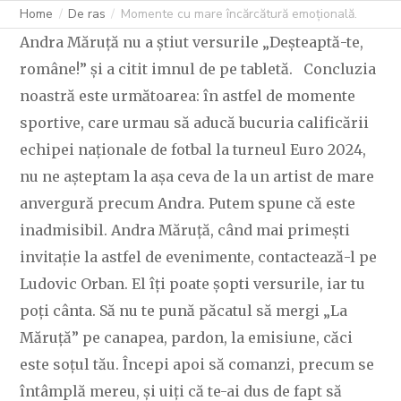
Home
De ras
Momente cu mare încărcătură emoțională.
Andra Măruță nu a știut versurile „Deșteaptă-te,
române!” și a citit imnul de pe tabletă. Concluzia
noastră este următoarea: în astfel de momente
sportive, care urmau să aducă bucuria calificării
echipei naționale de fotbal la turneul Euro 2024,
nu ne așteptam la așa ceva de la un artist de mare
anvergură precum Andra. Putem spune că este
inadmisibil. Andra Măruță, când mai primești
invitație la astfel de evenimente, contactează-l pe
Ludovic Orban. El îți poate șopti versurile, iar tu
poți cânta. Să nu te pună păcatul să mergi „La
Măruță” pe canapea, pardon, la emisiune, căci
este soțul tău. Începi apoi să comanzi, precum se
întâmplă mereu, și uiți că te-ai dus de fapt să