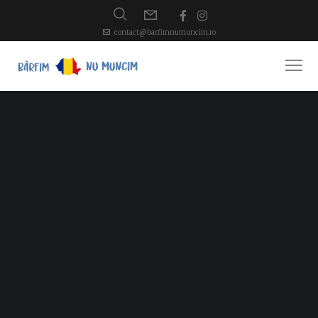
contact@barfimnumuncim.ro