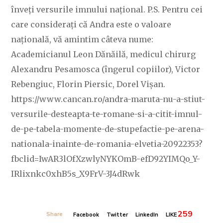
înveți versurile imnului național. P.S. Pentru cei
care considerați că Andra este o valoare
națională, vă amintim câteva nume:
Academicianul Leon Dănăilă, medicul chirurg
Alexandru Pesamosca (îngerul copiilor), Victor
Rebengiuc, Florin Piersic, Dorel Vișan.
https://www.cancan.ro/andra-maruta-nu-a-stiut-
versurile-desteapta-te-romane-si-a-citit-imnul-
de-pe-tabela-momente-de-stupefactie-pe-arena-
nationala-inainte-de-romania-elvetia-20922353?
fbclid=IwAR3lOfXzwlyNYKOmB-efD92YIMQo_Y-
IRlixnkc0xhB5s_X9FrV-3J4dRwk
259
Share
Facebook
Twitter
LinkedIn
LIKE