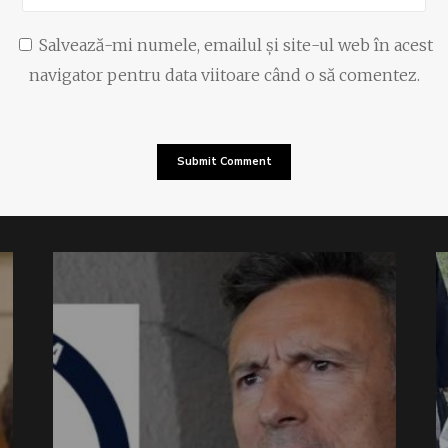
Salvează-mi numele, emailul și site-ul web în acest
navigator pentru data viitoare când o să comentez.