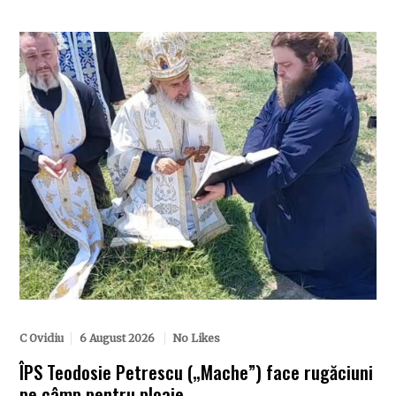
C Ovidiu
6 August 2026
No Likes
ÎPS Teodosie Petrescu („Mache”) face rugăciuni
pe câmp pentru ploaie.