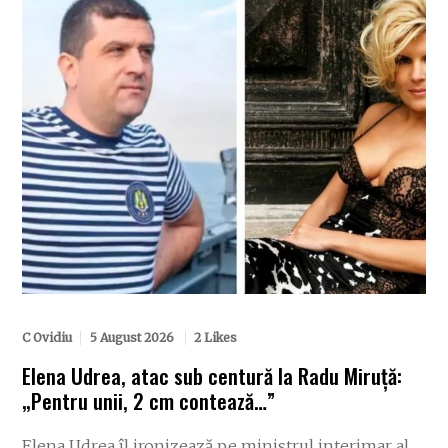
C Ovidiu
5 August 2026
2 Likes
Elena Udrea, atac sub centură la Radu Miruță:
„Pentru unii, 2 cm contează…”
Elena Udrea îl ironizează pe ministrul interimar al