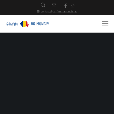
contact@barfimnumuncim.ro