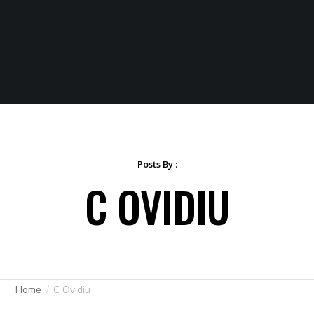
Posts By :
C OVIDIU
Home
C Ovidiu