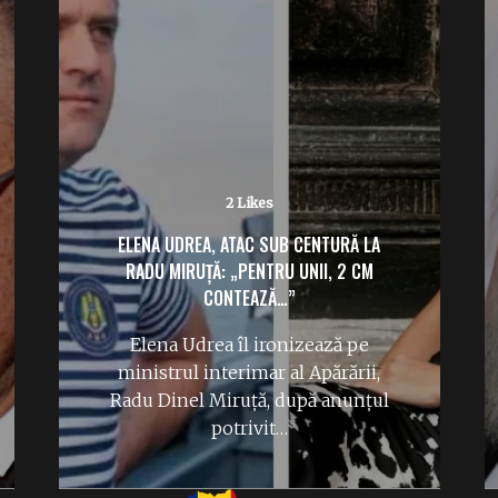
2 Likes
ELENA UDREA, ATAC SUB CENTURĂ LA
RADU MIRUȚĂ: „PENTRU UNII, 2 CM
CONTEAZĂ…”
Elena Udrea îl ironizează pe
ministrul interimar al Apărării,
Radu Dinel Miruță, după anunțul
potrivit…