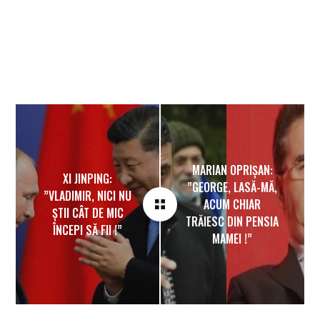
MARIAN OPRIȘAN:
XI JINPING:
”GEORGE, LASĂ-MĂ,
”VLADIMIR, NICI NU
ACUM CHIAR
ȘTII CÂT DE MIC
TRĂIESC DIN PENSIA
ÎNCEPI SĂ FII !”
MAMEI !”