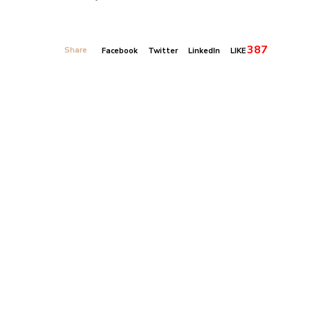
387
Share
Facebook
Twitter
LinkedIn
LIKE
Banner