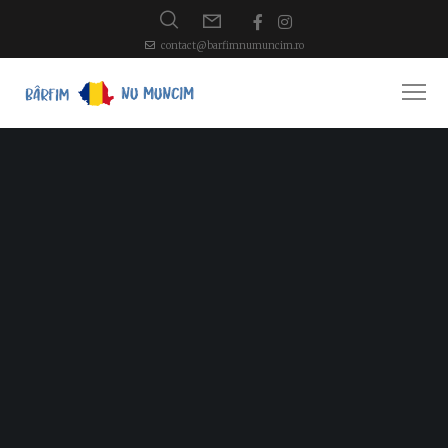
contact@barfimnumuncim.ro