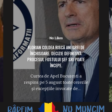
No Likes
FLORIAN COLDEA RISCĂ ANI GREI DE
ÎNCHISOARE. DECIZIE DEFINITIVĂ:
PROCESUL FOSTULUI ȘEF SRI POATE
ÎNCEPE.
Curtea de Apel București a
respins pe 5 august toate cererile
și excepțiile invocate de…