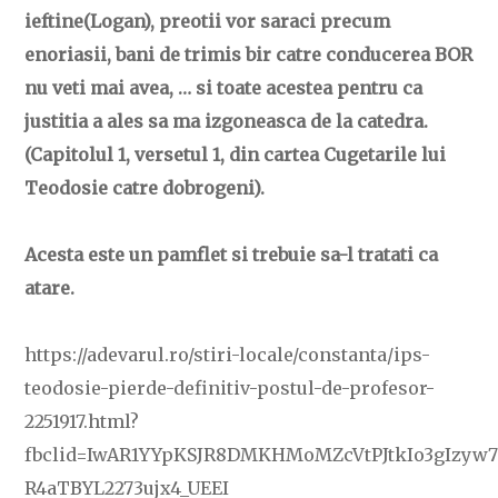
ieftine(Logan), preotii vor saraci precum
enoriasii, bani de trimis bir catre conducerea BOR
nu veti mai avea, … si toate acestea pentru ca
justitia a ales sa ma izgoneasca de la catedra.
(Capitolul 1, versetul 1, din cartea Cugetarile lui
Teodosie catre dobrogeni).
Acesta este un pamflet si trebuie sa-l tratati ca
atare.
https://adevarul.ro/stiri-locale/constanta/ips-
teodosie-pierde-definitiv-postul-de-profesor-
2251917.html?
fbclid=IwAR1YYpKSJR8DMKHMoMZcVtPJtkIo3gIzyw
R4aTBYL2273ujx4_UEEI