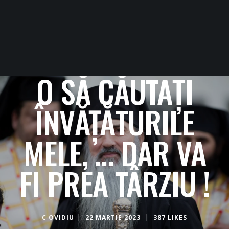
O SĂ CĂUTAȚI
ÎNVĂȚĂTURILE
MELE, … DAR VA
FI PREA TÂRZIU !
C OVIDIU
22 MARTIE 2023
387 LIKES