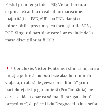
Fostul premier și lider PSD, Victor Ponta, a
explicat că ar lua în calcul formarea unei
majorități cu PSD, AUR sau PNL, dar și cu
minoritățile, precum și cu formațiunile SOS și
POT. Singurul partid pe care l-ar exclude de la
masa discuțiilor ar fi USR.
Concluzie: Victor Ponta, noi știm că tu, fără o
funcție politică, nu poți face absolut nimic în
viața ta, în afară de „ceva consultanță” și un
partiduleț de tip garsonieră (Pro România), pe
care l-ai făcut doar ca să mai fii strigat „dom’
președinte”, după ce Liviu Dragnea ți-a luat șefia