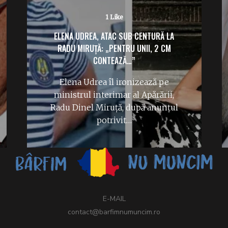
1 Like
ELENA UDREA, ATAC SUB CENTURĂ LA
RADU MIRUȚĂ: „PENTRU UNII, 2 CM
CONTEAZĂ…”
Elena Udrea îl ironizează pe
ministrul interimar al Apărării,
Radu Dinel Miruță, după anunțul
potrivit…
E-MAIL
contact@barfimnumuncim.ro