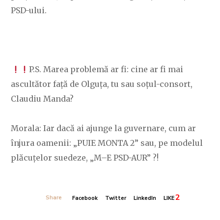
PSD-ului.
P.S. Marea problemă ar fi: cine ar fi mai
ascultător față de Olguța, tu sau soțul-consort,
Claudiu Manda?
Morala: Iar dacă ai ajunge la guvernare, cum ar
înjura oamenii: „PUIE MONTA 2” sau, pe modelul
plăcuțelor suedeze, „M–E PSD-AUR” ?!
2
Share
Facebook
Twitter
LinkedIn
LIKE