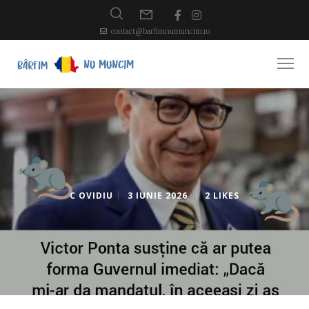
contact@barfimnumuncim.ro
C OVIDIU
3 IUNIE 2026
2 LIKES