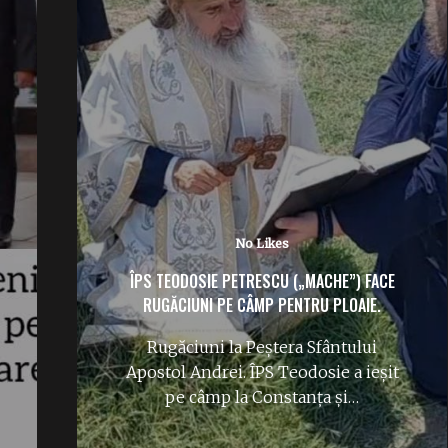
No Likes
ÎPS TEODOSIE PETRESCU („MACHE”) FACE
RUGĂCIUNI PE CÂMP PENTRU PLOAIE.
Rugăciuni la Peștera Sfântului
Apostol Andrei. ÎPS Teodosie a ieșit
pe câmp la Constanța și…