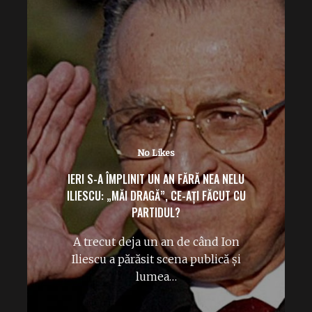
No Likes
IERI S-A ÎMPLINIT UN AN FĂRĂ NEA NELU
ILIESCU: „MĂI DRAGĂ”, CE-AȚI FĂCUT CU
PARTIDUL?
A trecut deja un an de când Ion
Iliescu a părăsit scena publică și
lumea…