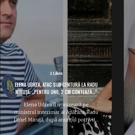
2 Likes
ELENA UDREA, ATAC SUB CENTURĂ LA RADU
MIRUȚĂ: „PENTRU UNII, 2 CM CONTEAZĂ…”
Elena Udrea îl ironizează pe
ministrul interimar al Apărării, Radu
Dinel Miruță, după anunțul potrivit…